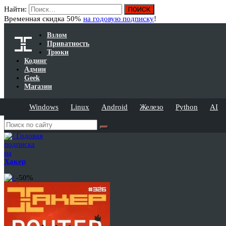
Найти:
Временная скидка 50%
на годовую подписку
!
Взлом
Приватность
Трюки
Кодинг
Админ
Geek
Магазин
Windows
Linux
Android
Железо
Python
AI
Годовая
подписка
на
Хакер
-50%