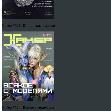
Хакер #325. Шпионские штучки
Хакер #324. Всякое с моделями