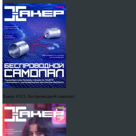
Хакер #323. Беспроводной самопал