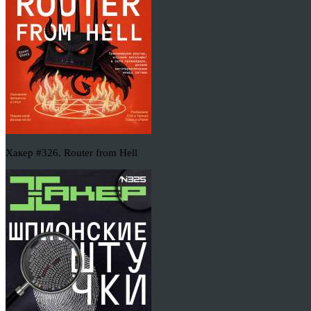
Хакер #326. Router from Hell