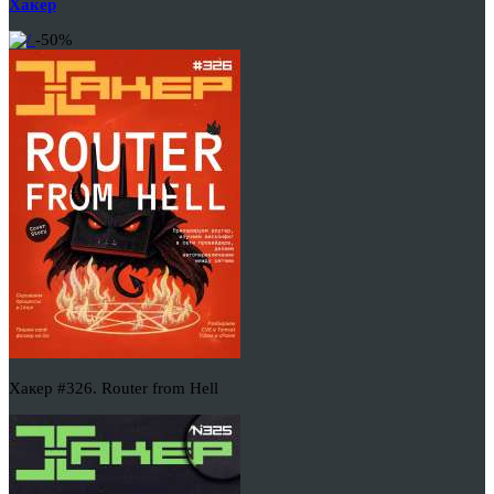
Хакер
-50%
Хакер #326. Router from Hell