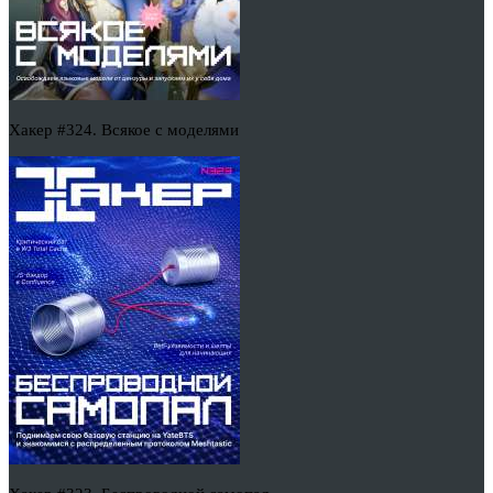
Хакер #324. Всякое с моделями