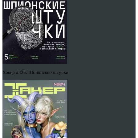
Хакер #325. Шпионские штучки