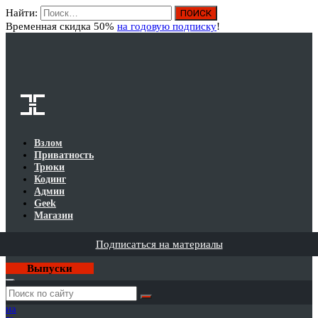
Найти:
Вход
Временная скидка 50%
на годовую подписку
!
Взлом
Приватность
Трюки
Кодинг
Админ
Geek
Магазин
Подписаться на материалы
Выпуски
Годовая
подписка
на