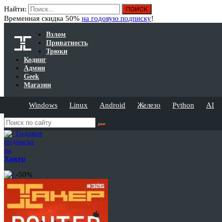
Найти:
Временная скидка 50%
на годовую подписку
!
Взлом
Приватность
Трюки
Кодинг
Админ
Geek
Магазин
Windows
Linux
Android
Железо
Python
AI
Годовая
подписка
на
Хакер
-50%