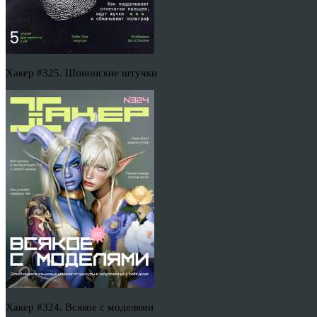
Хакер #325. Шпионские штучки
Хакер #324. Всякое с моделями