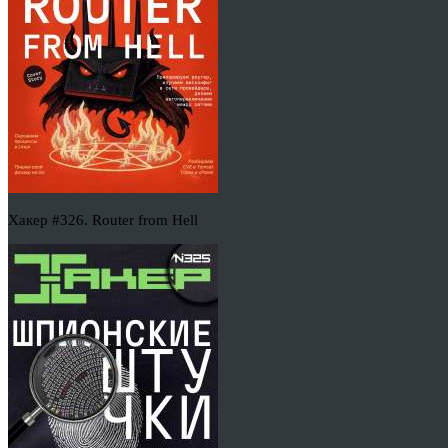
Хакер #326. Router from Hell