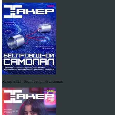
Хакер #323. Беспроводной самопал