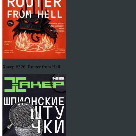
Хакер #326. Router from Hell