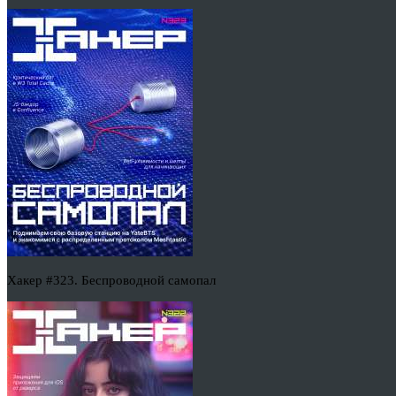
Хакер #323. Беспроводной самопал