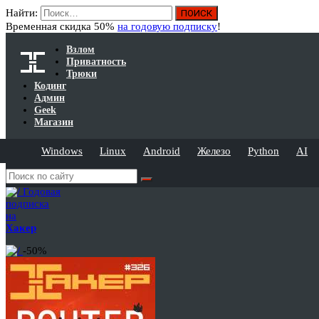
Найти:
Временная скидка 50%
на годовую подписку
!
Взлом
Приватность
Трюки
Кодинг
Админ
Geek
Магазин
Windows
Linux
Android
Железо
Python
AI
Годовая
подписка
на
Хакер
-50%