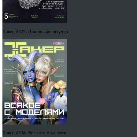
Хакер #325. Шпионские штучки
Хакер #324. Всякое с моделями