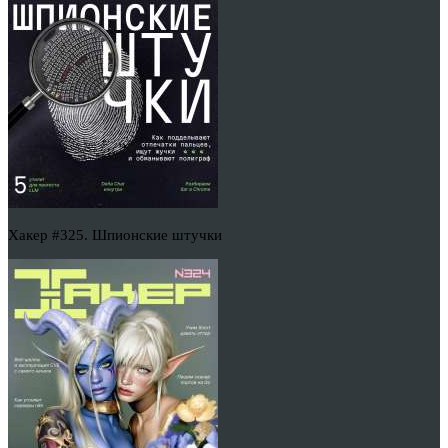
Хакер #325. Шпионские штучки