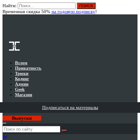
Найти:
Вход
Временная скидка 50%
на годовую подписку
!
Взлом
Приватность
Трюки
Кодинг
Админ
Geek
Магазин
Подписаться на материалы
Выпуски
Годовая
подписка
на