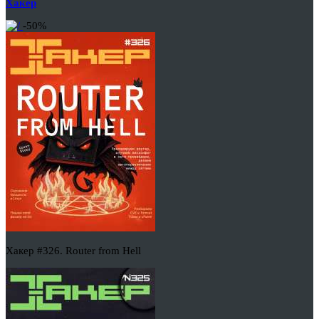
Хакер
-50%
Хакер #326. Router from Hell