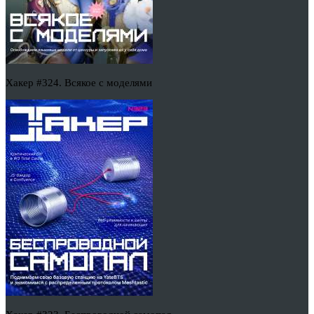
Хакер #324. Всякое с моделями