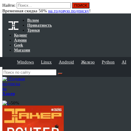
Найти:
Временная скидка 50%
на годовую подписку
!
Взлом
Приватность
Трюки
Кодинг
Админ
Geek
Магазин
Windows
Linux
Android
Железо
Python
AI
Годовая
подписка
на
Хакер
-50%