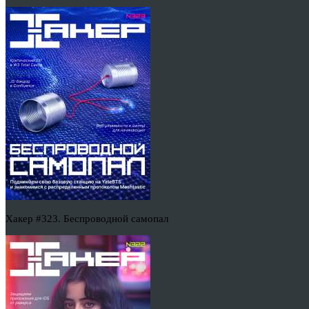
Хакер #323. Беспроводной самопал