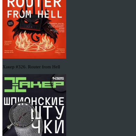
Хакер #326. Router from Hell