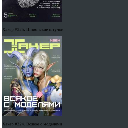
Хакер #325. Шпионские штучки
Хакер #324. Всякое с моделями