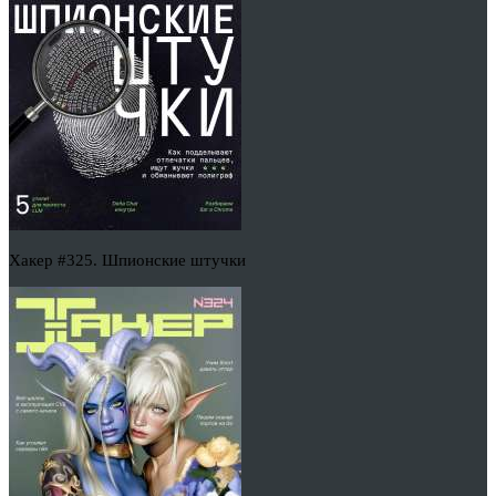
Хакер #325. Шпионские штучки