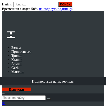
Найти:
Вход
Временная скидка 50%
на годовую подписку
!
Взлом
Приватность
Трюки
Кодинг
Админ
Geek
Магазин
Подписаться на материалы
Выпуски
Годовая
подписка
на