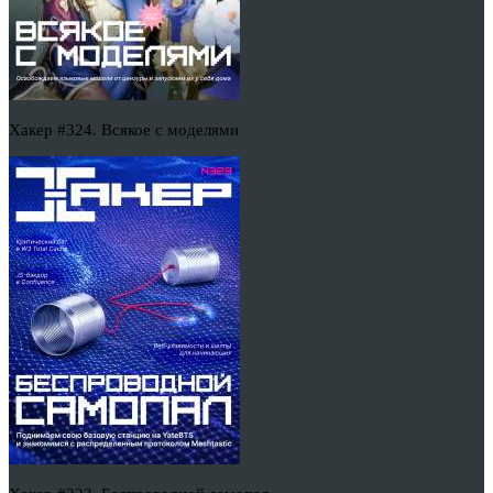
Хакер #324. Всякое с моделями