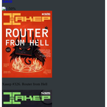
Хакер
-50%
Хакер #326. Router from Hell