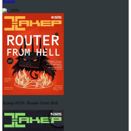
Хакер
-50%
Хакер #326. Router from Hell