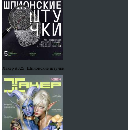
Хакер #325. Шпионские штучки