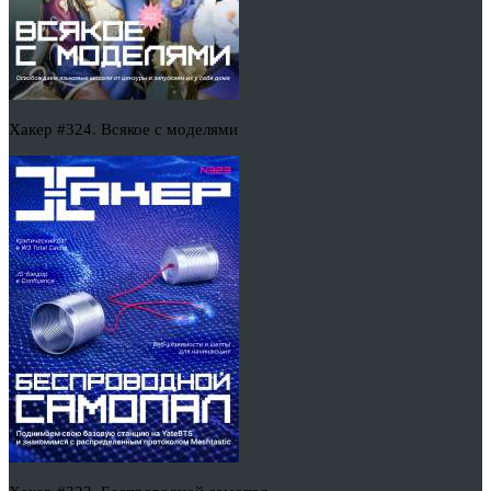
Хакер #324. Всякое с моделями