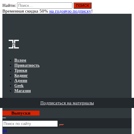
Найти:
Вход
Временная скидка 50%
на годовую подписку
!
Взлом
Приватность
Трюки
Кодинг
Админ
Geek
Магазин
Подписаться на материалы
Выпуски
Годовая
подписка
на