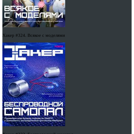
Хакер #324. Всякое с моделями