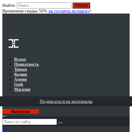
Найти:
Вход
Временная скидка 50%
на годовую подписку
!
Взлом
Приватность
Трюки
Кодинг
Админ
Geek
Магазин
Подписаться на материалы
Выпуски
Годовая
подписка
на