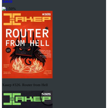
Хакер
-50%
Хакер #326. Router from Hell