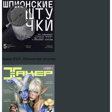
Хакер #325. Шпионские штучки