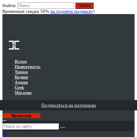
Найти:
Вход
Временная скидка 50%
на годовую подписку
!
Взлом
Приватность
Трюки
Кодинг
Админ
Geek
Магазин
Подписаться на материалы
Выпуски
Годовая
подписка
на