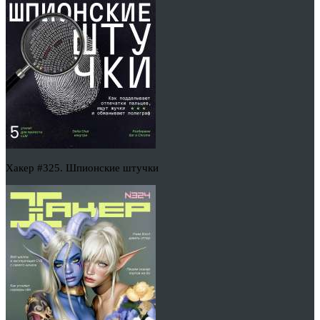
Хакер #325. Шпионские штучки