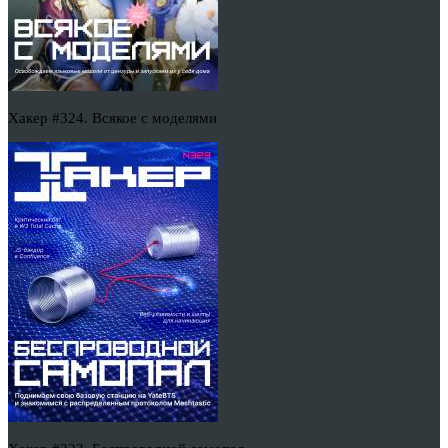
Хакер #324. Всякое с моделями