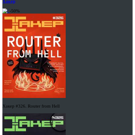
Хакер
-50%
Хакер #326. Router from Hell