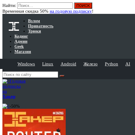
Найти:
Временная скидка 50%
на годовую подписку
!
Взлом
Приватность
Трюки
Кодинг
Админ
Geek
Магазин
Windows
Linux
Android
Железо
Python
AI
Годовая
подписка
на
Хакер
-50%