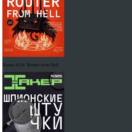
Хакер #326. Router from Hell