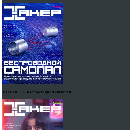
Хакер #323. Беспроводной самопал