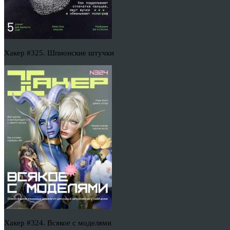
Хакер #325. Шпионские штучки
Хакер #324. Всякое с моделями