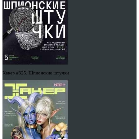
Хакер #325. Шпионские штучки