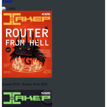
Хакер
-50%
Хакер #326. Router from Hell