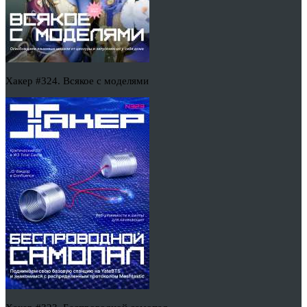
Хакер #324. Всякое с моделями