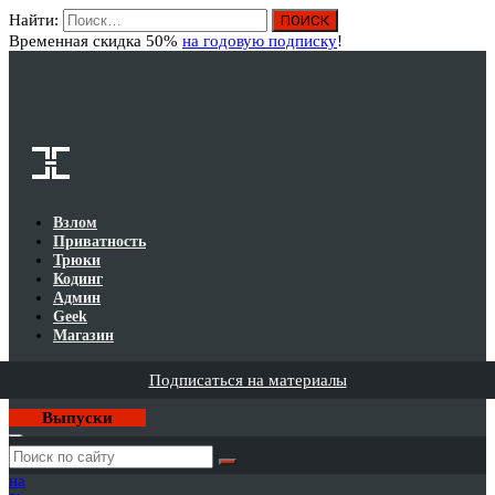
Найти:
Вход
Временная скидка 50%
на годовую подписку
!
Взлом
Приватность
Трюки
Кодинг
Админ
Geek
Магазин
Подписаться на материалы
Выпуски
Годовая
подписка
на