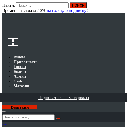
Найти:
Вход
Временная скидка 50%
на годовую подписку
!
Взлом
Приватность
Трюки
Кодинг
Админ
Geek
Магазин
Подписаться на материалы
Выпуски
Годовая
подписка
на