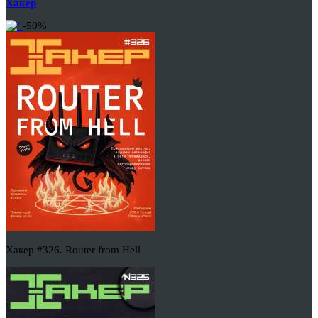
Хакер
-50%
Хакер #326. Router from Hell