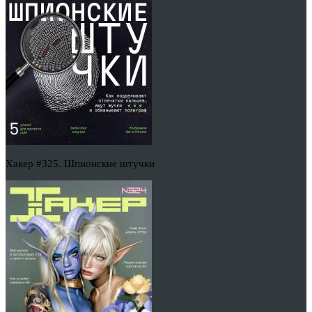
Хакер #325. Шпионские штучки