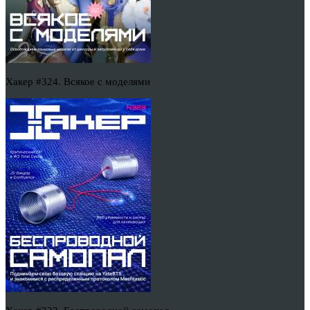
Хакер #324. Всякое с моделями