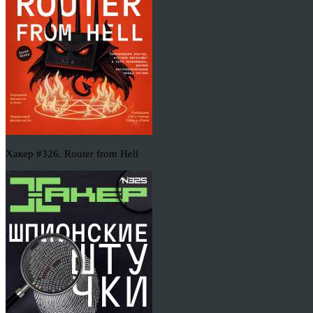
Хакер #326. Router from Hell