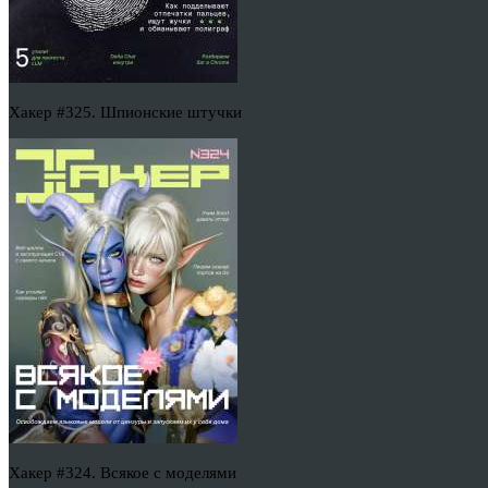
Хакер #325. Шпионские штучки
Хакер #324. Всякое с моделями