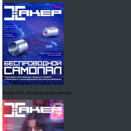
Хакер #323. Беспроводной самопал