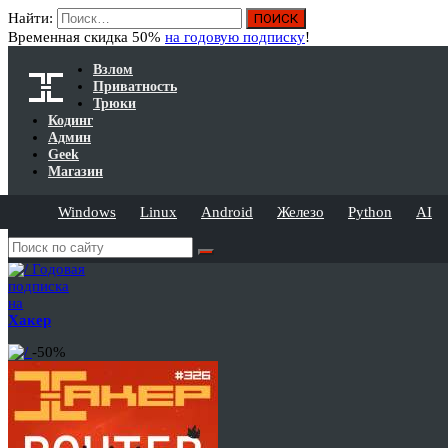
Найти:
Временная скидка 50%
на годовую подписку
!
Взлом
Приватность
Трюки
Кодинг
Админ
Geek
Магазин
Windows
Linux
Android
Железо
Python
AI
Годовая
подписка
на
Хакер
-50%