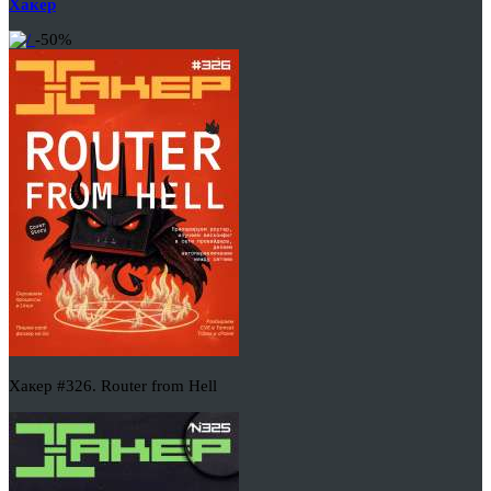
Хакер
-50%
Хакер #326. Router from Hell