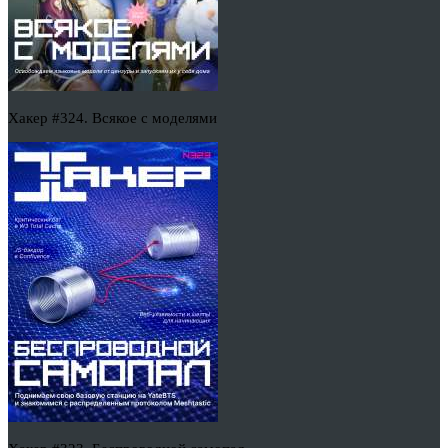
Хакер #324. Всякое с моделями