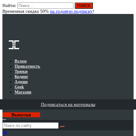
Найти:
Вход
Временная скидка 50%
на годовую подписку
!
Взлом
Приватность
Трюки
Кодинг
Админ
Geek
Магазин
Подписаться на материалы
Выпуски
Годовая
подписка
на