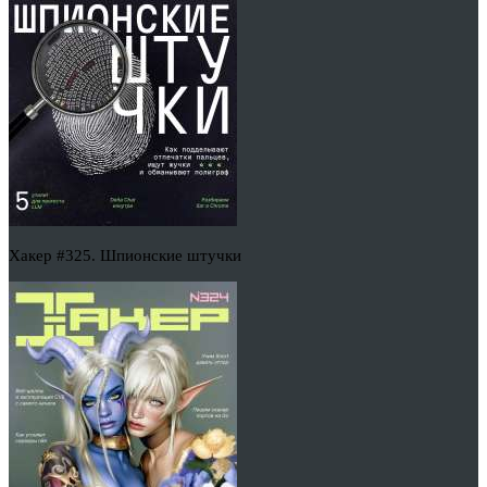
Хакер #325. Шпионские штучки