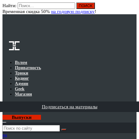
Найти:
Вход
Временная скидка 50%
на годовую подписку
!
Взлом
Приватность
Трюки
Кодинг
Админ
Geek
Магазин
Подписаться на материалы
Выпуски
Годовая
подписка
на