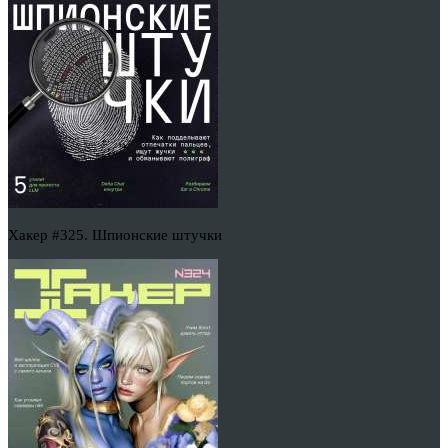
Хакер #325. Шпионские штучки