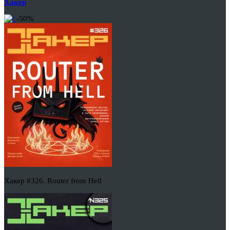
Хакер
-50%
Хакер #326. Router from Hell