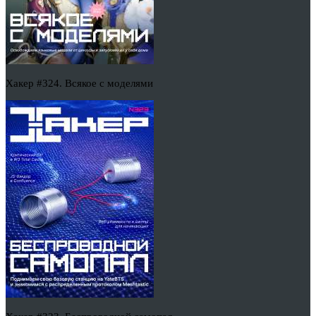
Хакер #324. Всякое с моделями