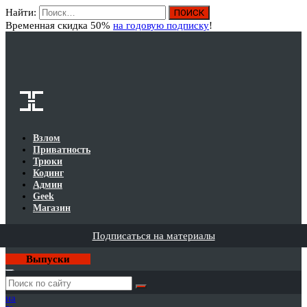
Найти:
Вход
Временная скидка 50%
на годовую подписку
!
Взлом
Приватность
Трюки
Кодинг
Админ
Geek
Магазин
Подписаться на материалы
Выпуски
Годовая
подписка
на