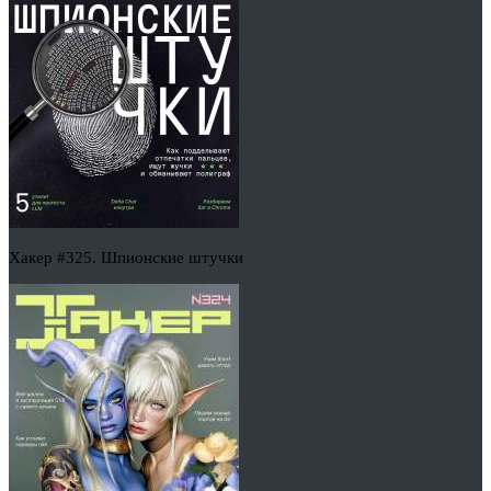
Хакер #325. Шпионские штучки