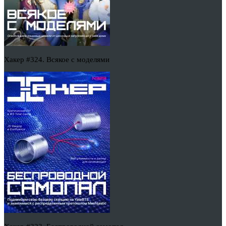
Хакер #324. Всякое с моделями