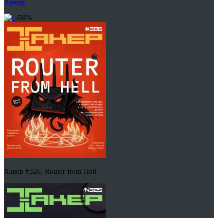
Хакер
-50%
Хакер #326. Router from Hell