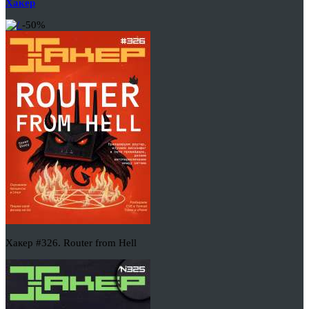
Хакер
-50%
Хакер #326. Router from Hell