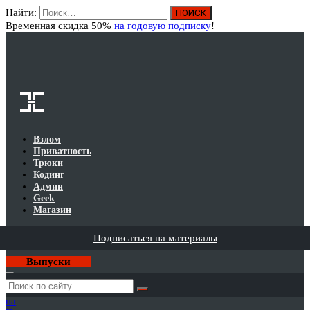
Найти:
Вход
Временная скидка 50%
на годовую подписку
!
Взлом
Приватность
Трюки
Кодинг
Админ
Geek
Магазин
Подписаться на материалы
Выпуски
Годовая
подписка
на