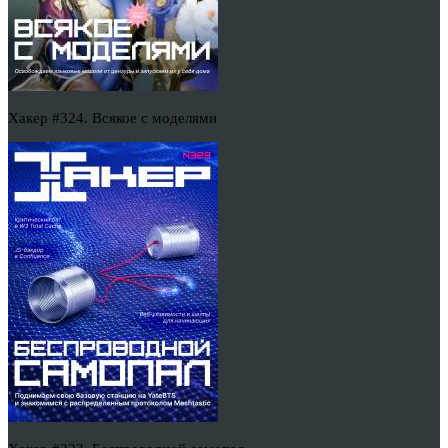
Хакер #324. Всякое с моделями