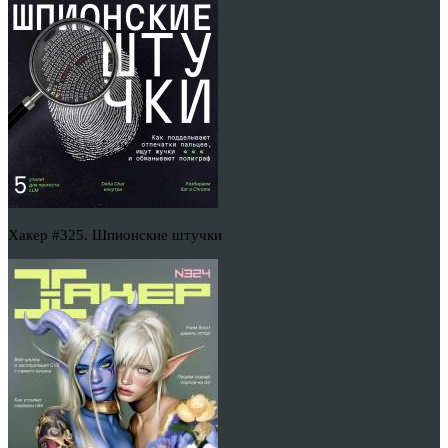
Хакер #325. Шпионские штучки