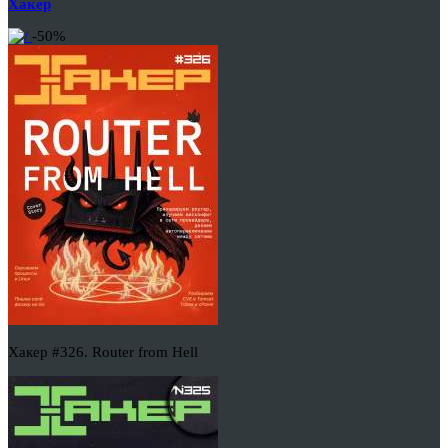
Хакер
-50%
Хакер #326. Router from Hell