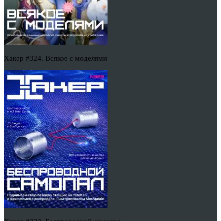
Хакер #324. Всякое с моделями