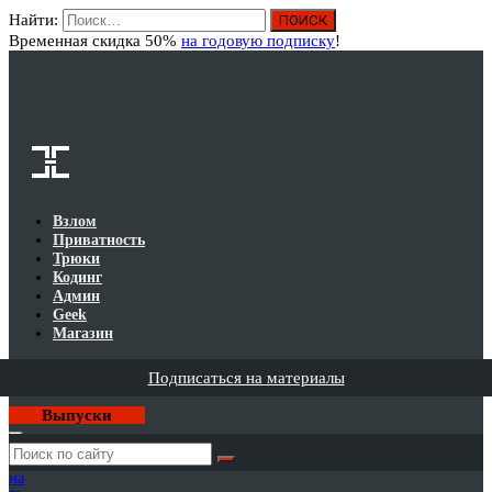
Найти:
Вход
Временная скидка 50%
на годовую подписку
!
Взлом
Приватность
Трюки
Кодинг
Админ
Geek
Магазин
Подписаться на материалы
Выпуски
Годовая
подписка
на