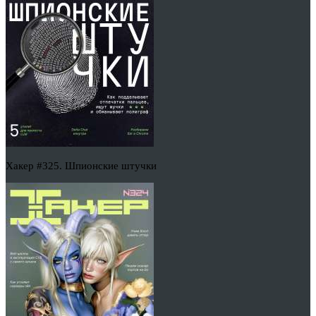
Хакер #325. Шпионские штучки