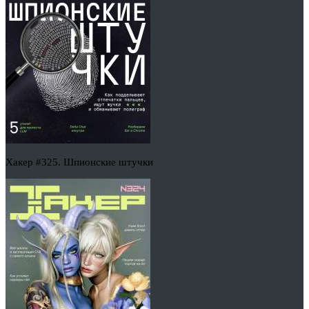
Хакер #325. Шпионские штучки