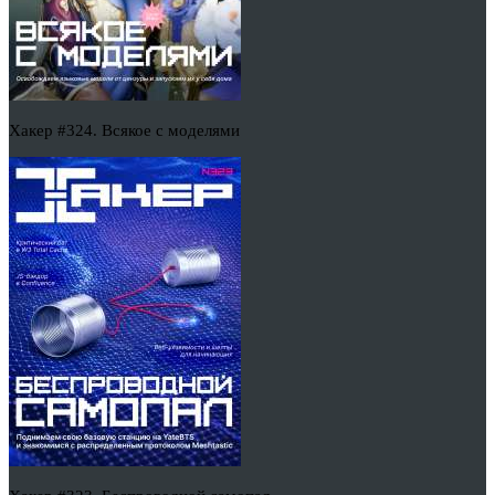
Хакер #324. Всякое с моделями