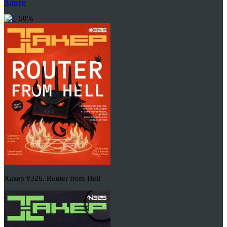
Хакер
-50%
Хакер #326. Router from Hell