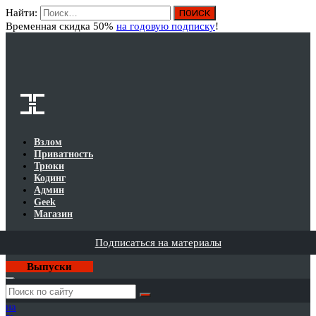
Найти:
Вход
Временная скидка 50%
на годовую подписку
!
Взлом
Приватность
Трюки
Кодинг
Админ
Geek
Магазин
Подписаться на материалы
Выпуски
Годовая
подписка
на