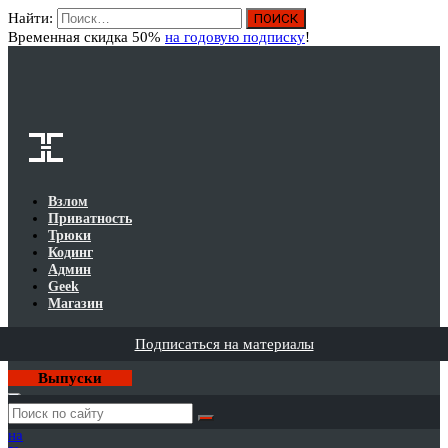
Найти:
Вход
Временная скидка 50%
на годовую подписку
!
Взлом
Приватность
Трюки
Кодинг
Админ
Geek
Магазин
Подписаться на материалы
Выпуски
Годовая
подписка
на