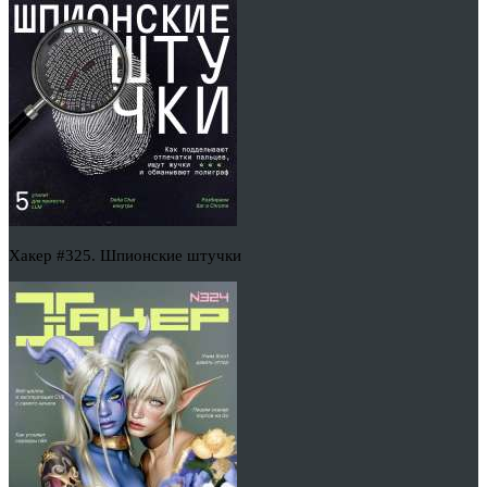
Хакер #325. Шпионские штучки