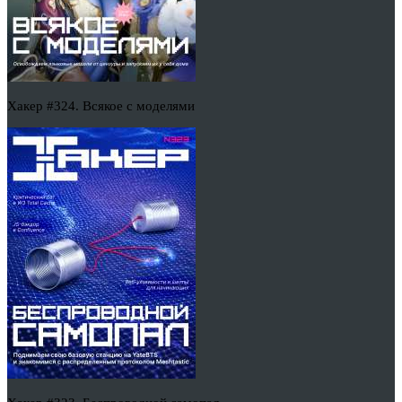
Хакер #324. Всякое с моделями