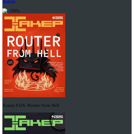
Хакер
-50%
Хакер #326. Router from Hell