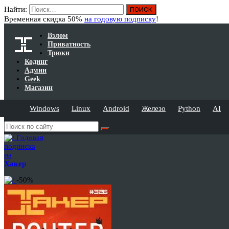
Найти:
Временная скидка 50%
на годовую подписку
!
Взлом
Приватность
Трюки
Кодинг
Админ
Geek
Магазин
Windows
Linux
Android
Железо
Python
AI
Годовая
подписка
на
Хакер
-50%