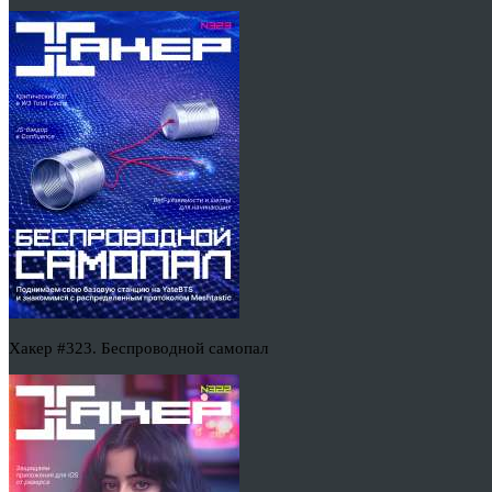
Хакер #323. Беспроводной самопал