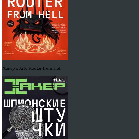
Хакер #326. Router from Hell