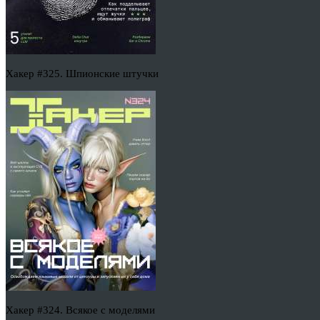
Хакер #325. Шпионские штучки
Хакер #324. Всякое с моделями