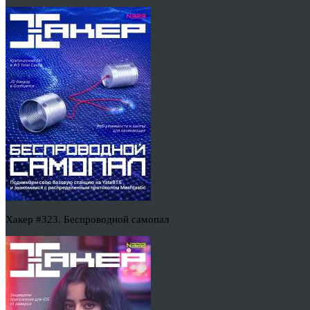
Хакер #323. Беспроводной самопал