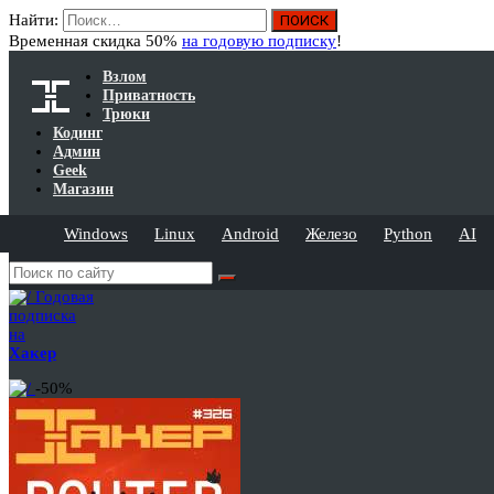
Найти:
Временная скидка 50%
на годовую подписку
!
Взлом
Приватность
Трюки
Кодинг
Админ
Geek
Магазин
Windows
Linux
Android
Железо
Python
AI
Годовая
подписка
на
Хакер
-50%