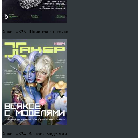
Хакер #325. Шпионские штучки
Хакер #324. Всякое с моделями