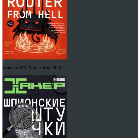
Хакер #326. Router from Hell