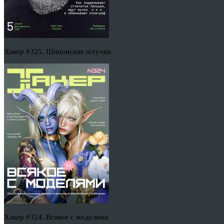
Хакер #325. Шпионские штучки
Хакер #324. Всякое с моделями