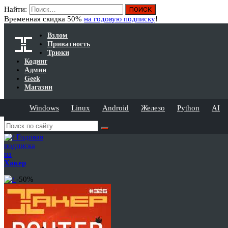
Найти:
Временная скидка 50%
на годовую подписку
!
Взлом
Приватность
Трюки
Кодинг
Админ
Geek
Магазин
Windows
Linux
Android
Железо
Python
AI
Годовая
подписка
на
Хакер
-50%