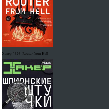
Хакер #326. Router from Hell