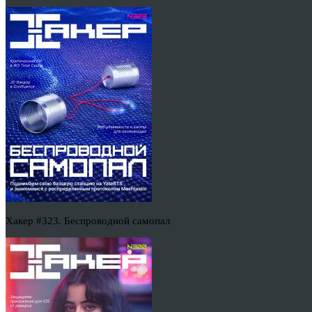
Хакер #323. Беспроводной самопал