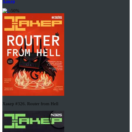
Хакер
-50%
Хакер #326. Router from Hell