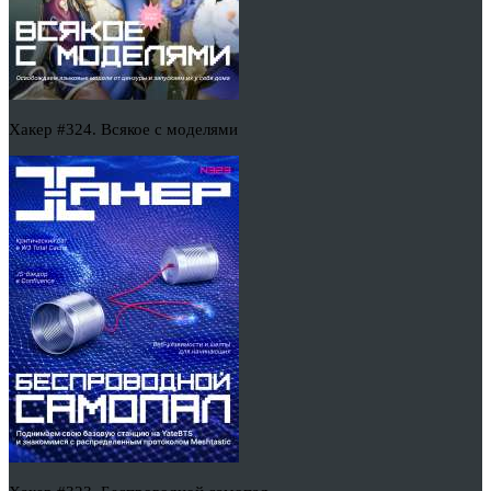
Хакер #324. Всякое с моделями