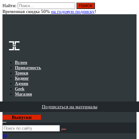
Найти:
Вход
Временная скидка 50%
на годовую подписку
!
Взлом
Приватность
Трюки
Кодинг
Админ
Geek
Магазин
Подписаться на материалы
Выпуски
Годовая
подписка
на