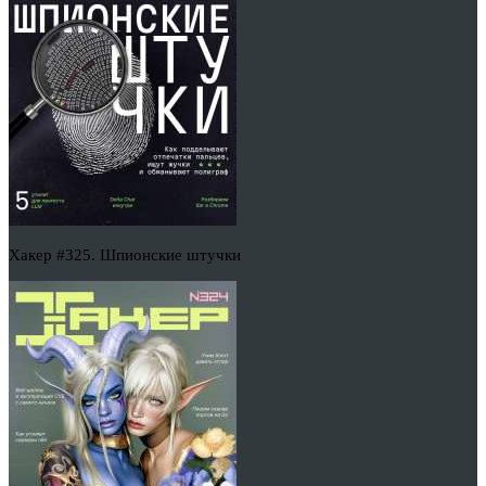
Хакер #325. Шпионские штучки