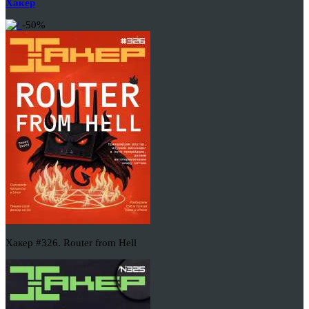
Хакер
-50%
Хакер #326. Router from Hell