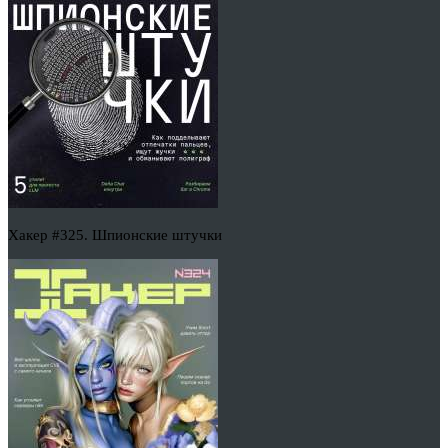
Хакер #325. Шпионские штучки