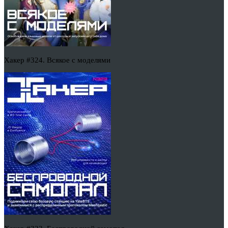
Хакер #324. Всякое с моделями