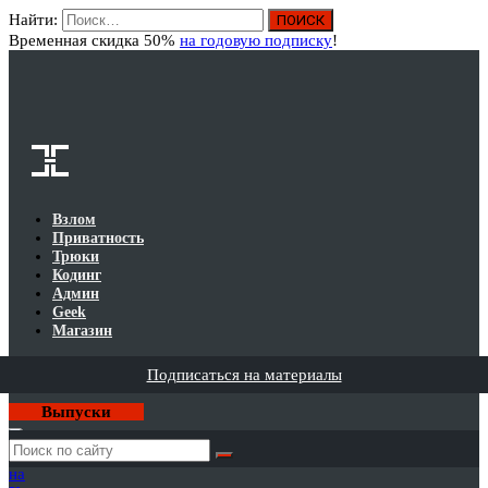
Найти:
Вход
Временная скидка 50%
на годовую подписку
!
Взлом
Приватность
Трюки
Кодинг
Админ
Geek
Магазин
Подписаться на материалы
Выпуски
Годовая
подписка
на