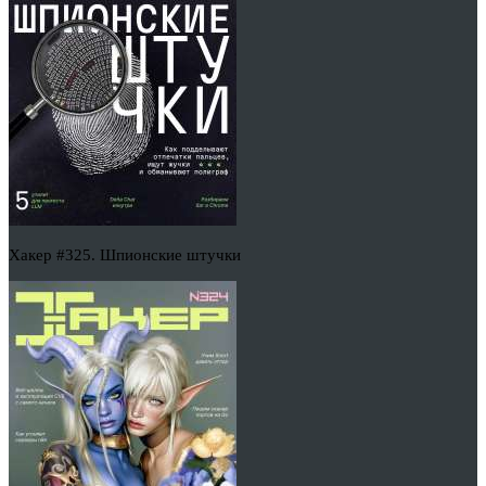
Хакер #325. Шпионские штучки