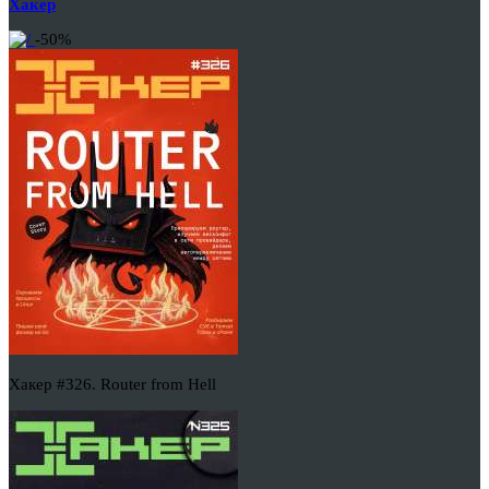
Хакер
-50%
Хакер #326. Router from Hell