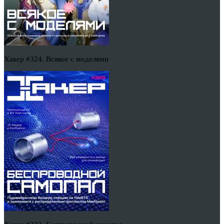
Хакер #324. Всякое с моделями