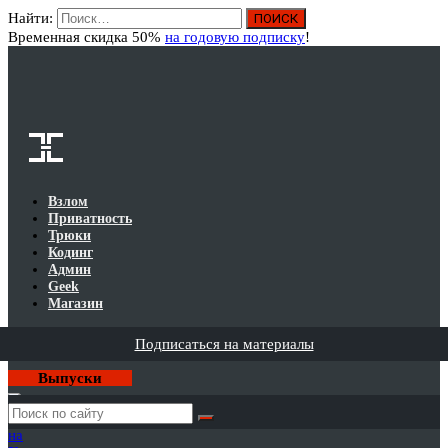
Найти:
Вход
Временная скидка 50%
на годовую подписку
!
Взлом
Приватность
Трюки
Кодинг
Админ
Geek
Магазин
Подписаться на материалы
Выпуски
Годовая
подписка
на