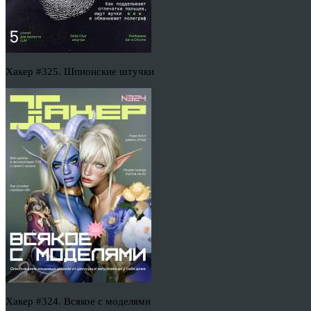
Хакер #325. Шпионские штучки
Хакер #324. Всякое с моделями