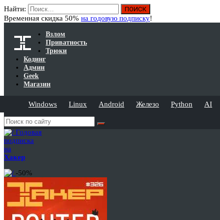
Найти:
Временная скидка 50%
на годовую подписку
!
Взлом
Приватность
Трюки
Кодинг
Админ
Geek
Магазин
Windows
Linux
Android
Железо
Python
AI
Годовая
подписка
на
Хакер
-50%