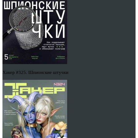
Хакер #325. Шпионские штучки