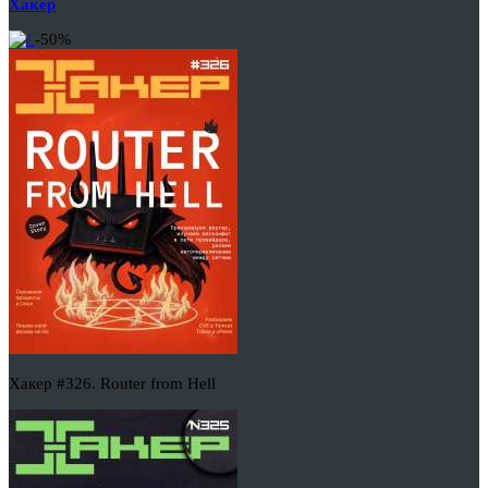
Хакер
-50%
Хакер #326. Router from Hell