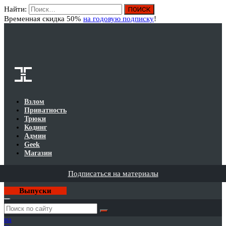
Найти:
Вход
Временная скидка 50%
на годовую подписку
!
Взлом
Приватность
Трюки
Кодинг
Админ
Geek
Магазин
Подписаться на материалы
Выпуски
Годовая
подписка
на