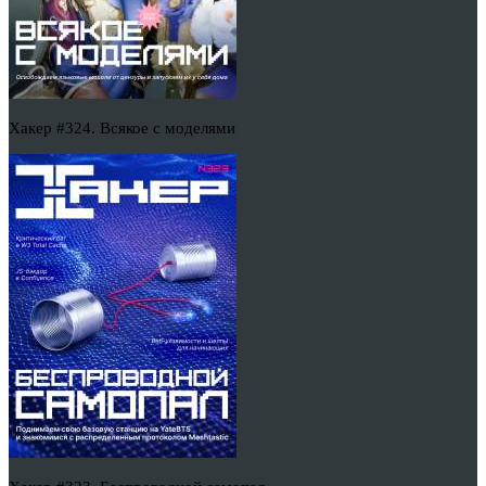
Хакер #324. Всякое с моделями