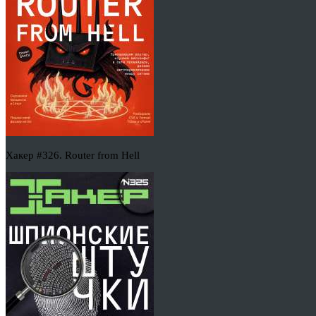
Хакер #326. Router from Hell