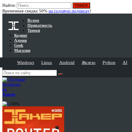
Найти:
Временная скидка 50%
на годовую подписку
!
Взлом
Приватность
Трюки
Кодинг
Админ
Geek
Магазин
Windows
Linux
Android
Железо
Python
AI
Годовая
подписка
на
Хакер
-50%