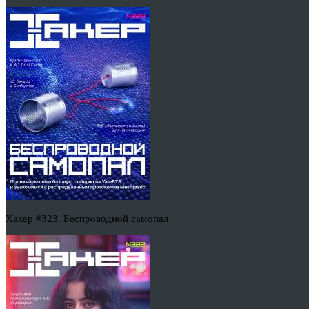
Хакер #323. Беспроводной самопал