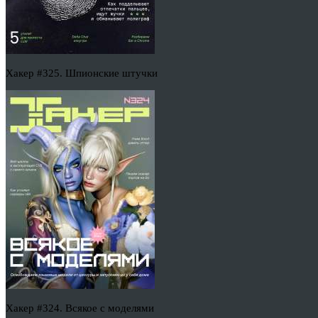
Хакер #325. Шпионские штучки
Хакер #324. Всякое с моделями