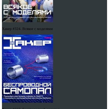
Хакер #324. Всякое с моделями