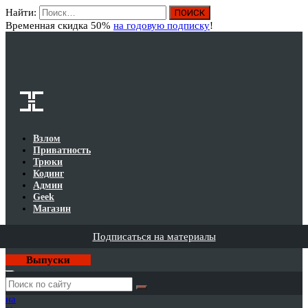
Найти:
Вход
Временная скидка 50%
на годовую подписку
!
Взлом
Приватность
Трюки
Кодинг
Админ
Geek
Магазин
Подписаться на материалы
Выпуски
Годовая
подписка
на