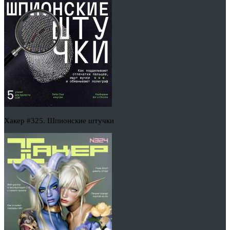
Хакер #325. Шпионские штучки