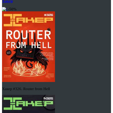
Хакер
-50%
Хакер #326. Router from Hell