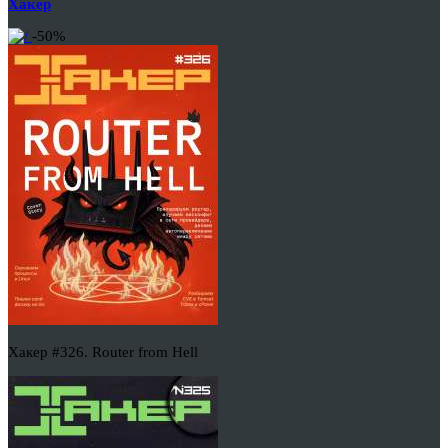
Хакер
-50%
Хакер #326. Router from Hell