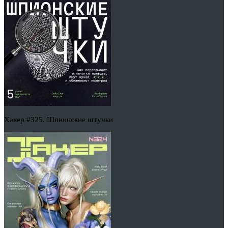
Хакер #325. Шпионские штучки