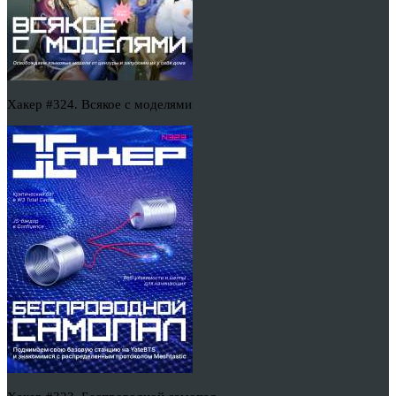
Хакер #324. Всякое с моделями