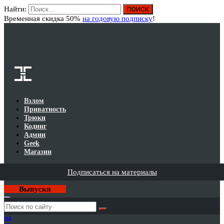
Найти:
Вход
Временная скидка 50%
на годовую подписку
!
Взлом
Приватность
Трюки
Кодинг
Админ
Geek
Магазин
Подписаться на материалы
Выпуски
Годовая
подписка
на