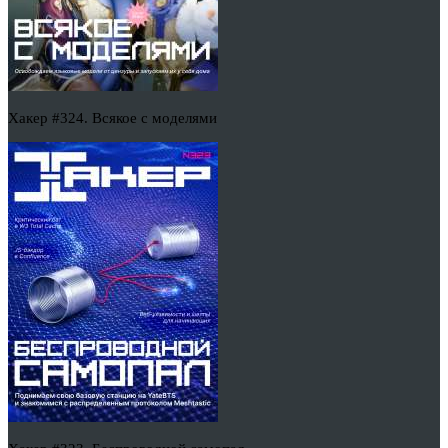
Хакер #324. Всякое с моделями