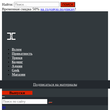
Найти:
Вход
Временная скидка 50%
на годовую подписку
!
Взлом
Приватность
Трюки
Кодинг
Админ
Geek
Магазин
Подписаться на материалы
Выпуски
Годовая
подписка
на