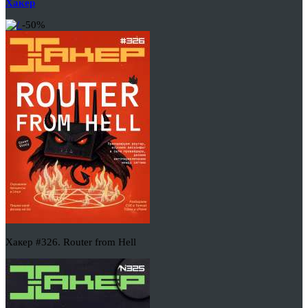
Хакер
-50%
Хакер #326. Router from Hell