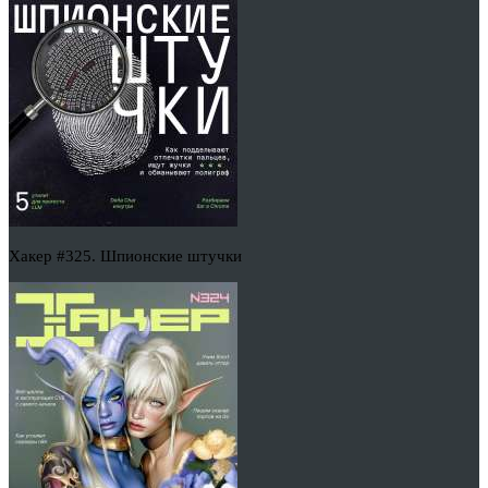
Хакер #325. Шпионские штучки