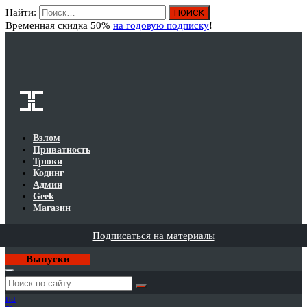
Найти:
Вход
Временная скидка 50%
на годовую подписку
!
Взлом
Приватность
Трюки
Кодинг
Админ
Geek
Магазин
Подписаться на материалы
Выпуски
Годовая
подписка
на