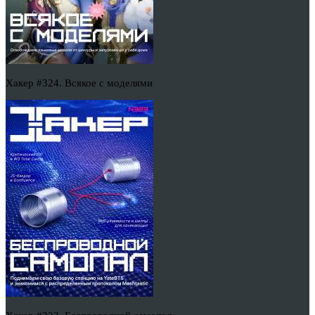
Хакер #324. Всякое с моделями