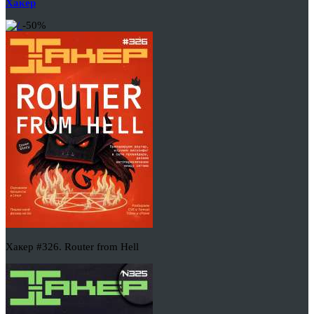
Хакер
-50%
Хакер #326. Router from Hell