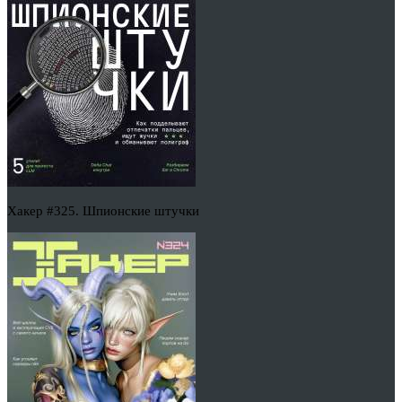
Хакер #325. Шпионские штучки