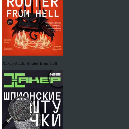
Хакер #326. Router from Hell