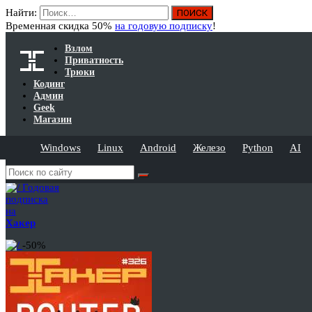
Найти:
Временная скидка 50%
на годовую подписку
!
Взлом
Приватность
Трюки
Кодинг
Админ
Geek
Магазин
Windows
Linux
Android
Железо
Python
AI
Годовая
подписка
на
Хакер
-50%