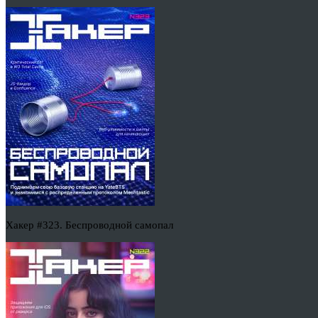
Хакер #323. Беспроводной самопал