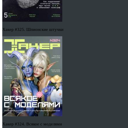
Хакер #325. Шпионские штучки
Хакер #324. Всякое с моделями