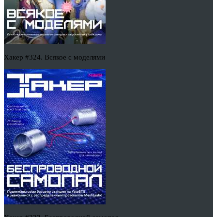
Хакер #324. Всякое с моделями