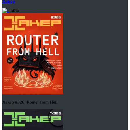
Хакер
-50%
Хакер #326. Router from Hell