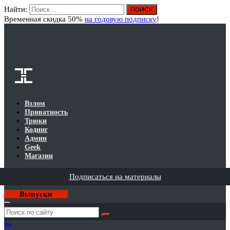
Найти:
Вход
Временная скидка 50%
на годовую подписку
!
Взлом
Приватность
Трюки
Кодинг
Админ
Geek
Магазин
Подписаться на материалы
Выпуски
Годовая
подписка
на