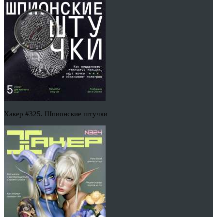
Хакер #325. Шпионские штучки