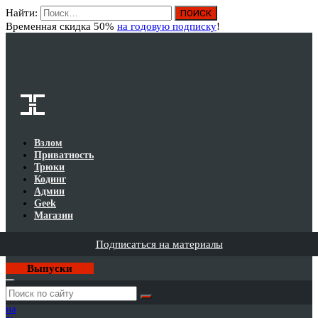
Найти:
Вход
Временная скидка 50%
на годовую подписку
!
Взлом
Приватность
Трюки
Кодинг
Админ
Geek
Магазин
Подписаться на материалы
Выпуски
Годовая
подписка
на