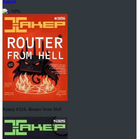
Хакер
-50%
Хакер #326. Router from Hell