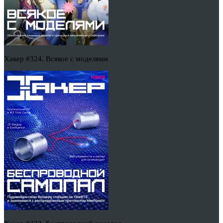
Хакер #324. Всякое с моделями