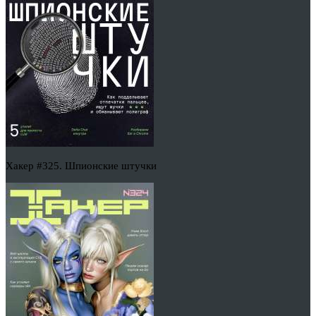
Хакер #325. Шпионские штучки