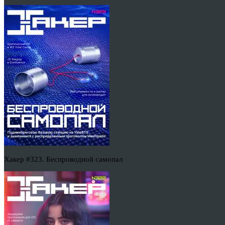
Хакер #323. Беспроводной самопал