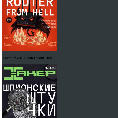
Хакер #326. Router from Hell