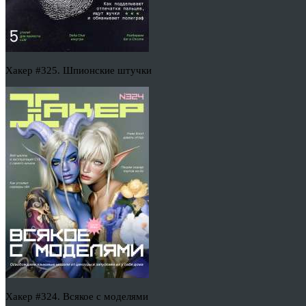
Хакер #325. Шпионские штучки
Хакер #324. Всякое с моделями