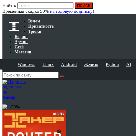
Найти:
Временная скидка 50%
на годовую подписку
!
Взлом
Приватность
Трюки
Кодинг
Админ
Geek
Магазин
Windows
Linux
Android
Железо
Python
AI
Годовая
подписка
на
Хакер
-50%