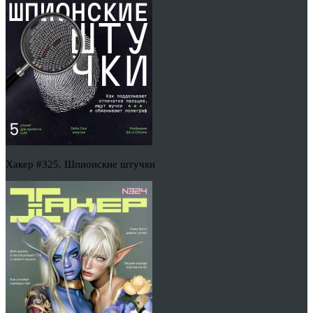
Хакер #325. Шпионские штучки