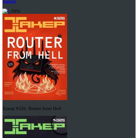
Хакер
-50%
Хакер #326. Router from Hell