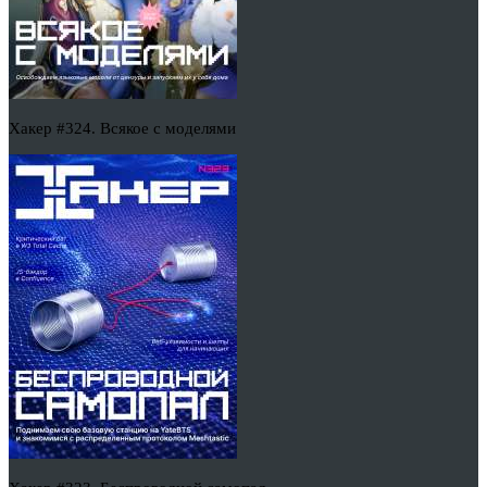
Хакер #324. Всякое с моделями