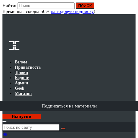
Найти:
Вход
Временная скидка 50%
на годовую подписку
!
Взлом
Приватность
Трюки
Кодинг
Админ
Geek
Магазин
Подписаться на материалы
Выпуски
Годовая
подписка
на