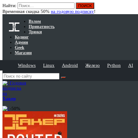
Найти:
Временная скидка 50%
на годовую подписку
!
Взлом
Приватность
Трюки
Кодинг
Админ
Geek
Магазин
Windows
Linux
Android
Железо
Python
AI
Годовая
подписка
на
Хакер
-50%