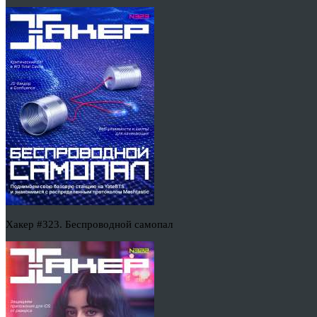
Хакер #323. Беспроводной самопал