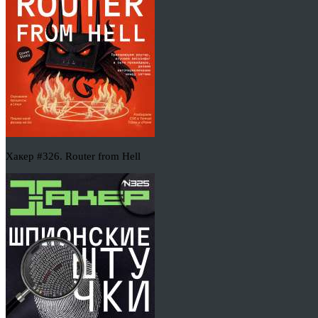
Хакер #326. Router from Hell