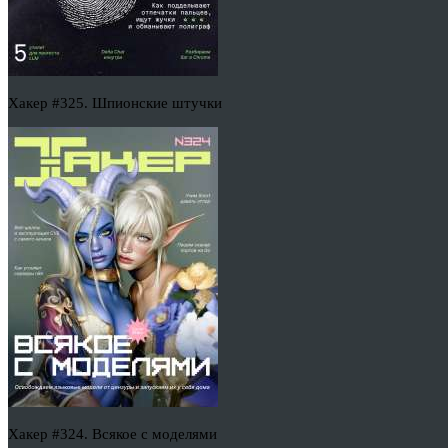
Хакер #325. Шпионские штучки
Хакер #324. Всякое с моделями