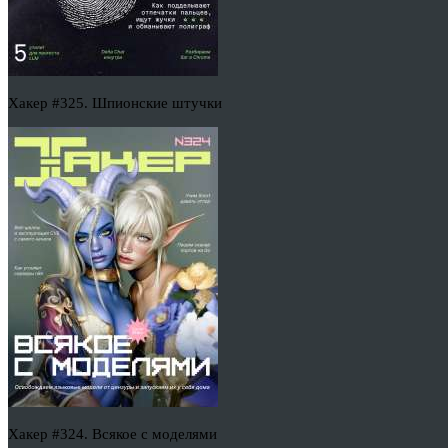
Хакер #325. Шпионские штучки
Хакер #324. Всякое с моделями