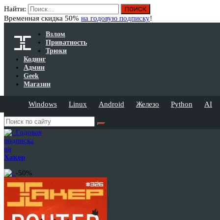
Найти:
Временная скидка 50%
на годовую подписку
!
Взлом
Приватность
Трюки
Кодинг
Админ
Geek
Магазин
Windows
Linux
Android
Железо
Python
AI
Годовая
подписка
на
Хакер
-50%