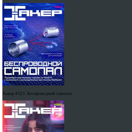
Хакер #323. Беспроводной самопал