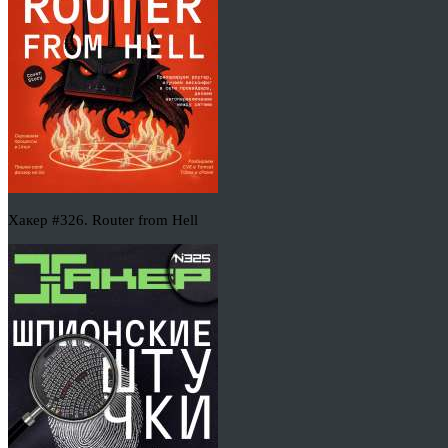
Хакер #326. Router from Hell