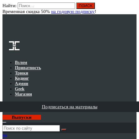
Найти:
Вход
Временная скидка 50%
на годовую подписку
!
Взлом
Приватность
Трюки
Кодинг
Админ
Geek
Магазин
Подписаться на материалы
Выпуски
Годовая
подписка
на