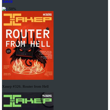
Хакер
-50%
Хакер #326. Router from Hell