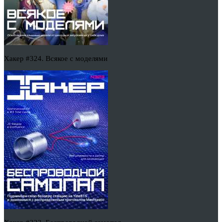
Хакер #324. Всякое с моделями