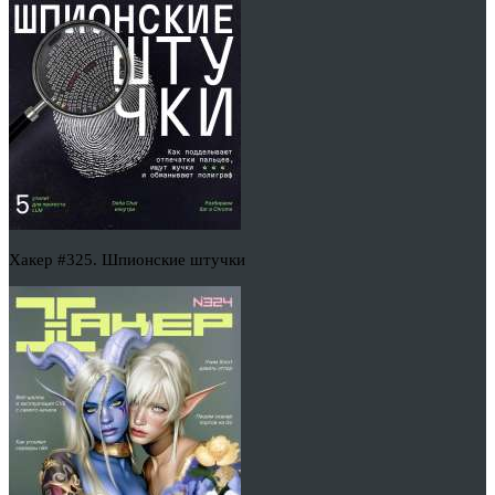
Хакер #325. Шпионские штучки