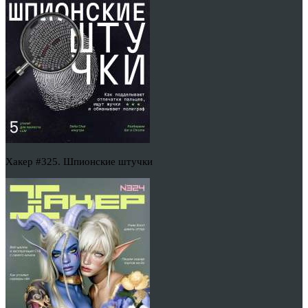
Хакер #325. Шпионские штучки