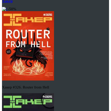
Хакер
-50%
Хакер #326. Router from Hell