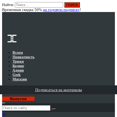
Найти:
Вход
Временная скидка 50%
на годовую подписку
!
Взлом
Приватность
Трюки
Кодинг
Админ
Geek
Магазин
Подписаться на материалы
Выпуски
Годовая
подписка
на