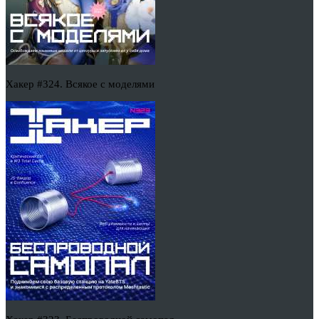
Хакер #324. Всякое с моделями