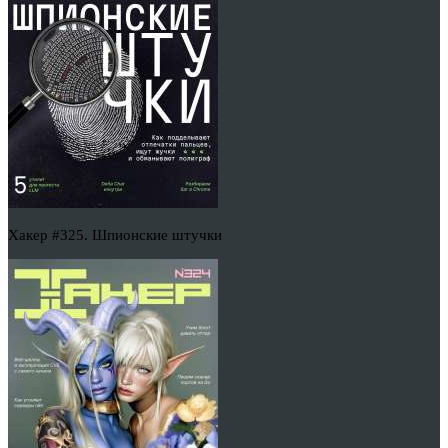
Хакер #325. Шпионские штучки