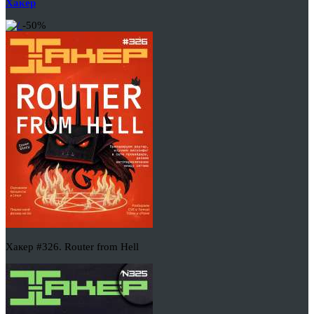
Хакер
-50%
Хакер #326. Router from Hell