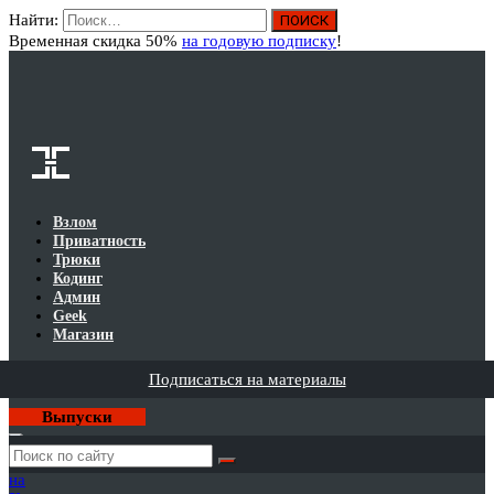
Найти:
Вход
Временная скидка 50%
на годовую подписку
!
Взлом
Приватность
Трюки
Кодинг
Админ
Geek
Магазин
Подписаться на материалы
Выпуски
Годовая
подписка
на