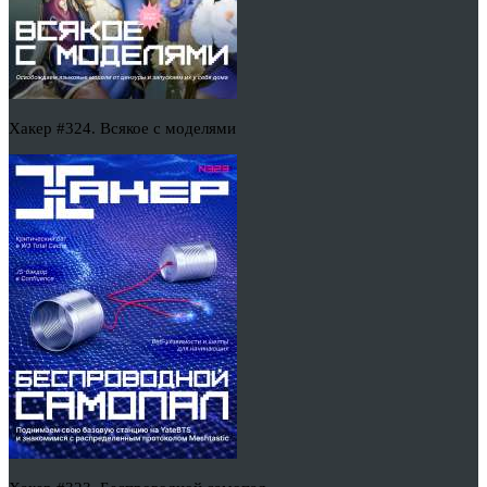
Хакер #324. Всякое с моделями