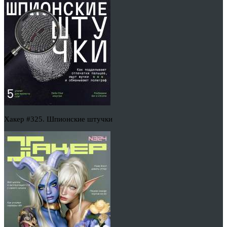
Хакер #325. Шпионские штучки