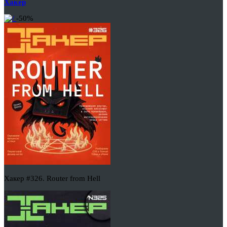
Хакер
-50%
Хакер #326. Router from Hell