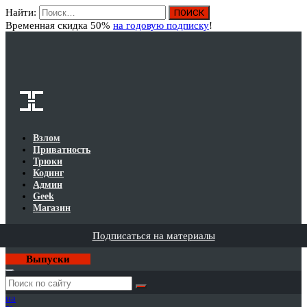
Найти:
Вход
Временная скидка 50%
на годовую подписку
!
Взлом
Приватность
Трюки
Кодинг
Админ
Geek
Магазин
Подписаться на материалы
Выпуски
Годовая
подписка
на