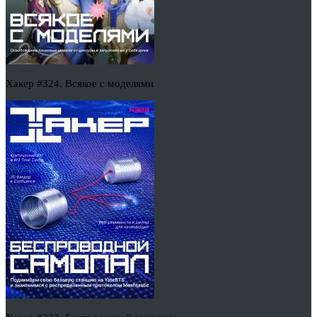
Хакер #324. Всякое с моделями