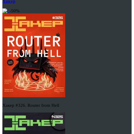
Хакер
-50%
Хакер #326. Router from Hell