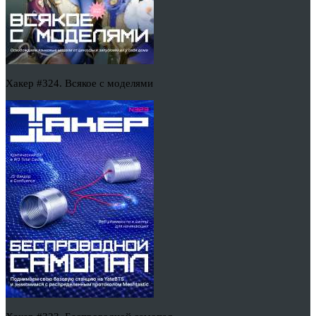
Хакер #324. Всякое с моделями