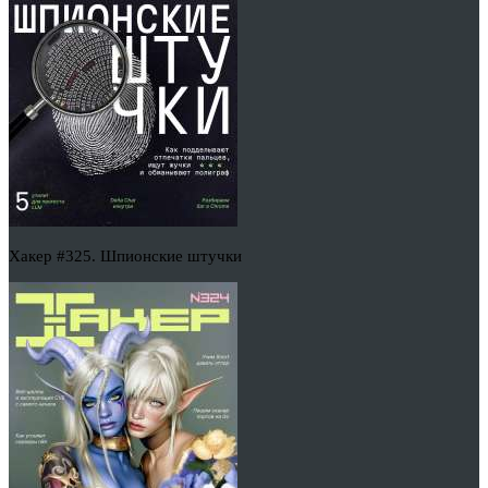
Хакер #325. Шпионские штучки