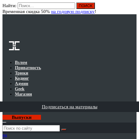
Найти:
Вход
Временная скидка 50%
на годовую подписку
!
Взлом
Приватность
Трюки
Кодинг
Админ
Geek
Магазин
Подписаться на материалы
Выпуски
Годовая
подписка
на