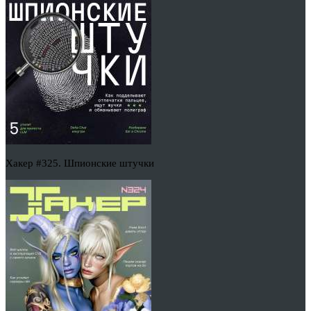
Хакер #325. Шпионские штучки