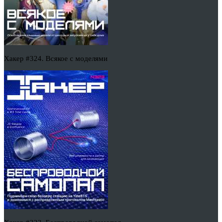
Хакер #324. Всякое с моделями