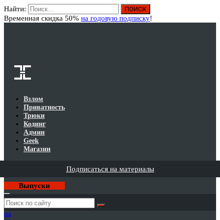
Найти:
Вход
Временная скидка 50%
на годовую подписку
!
Взлом
Приватность
Трюки
Кодинг
Админ
Geek
Магазин
Подписаться на материалы
Выпуски
Годовая
подписка
на