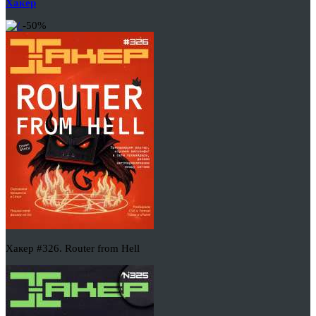
Хакер
-50%
Хакер #326. Router from Hell