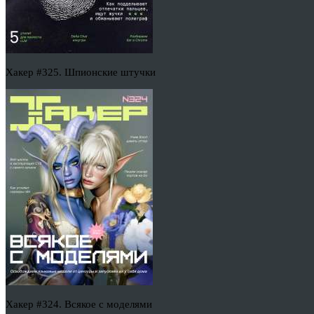
Хакер #325. Шпионские штучки
Хакер #324. Всякое с моделями