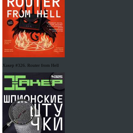
Хакер #326. Router from Hell