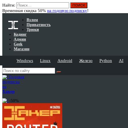
Найти:
Временная скидка 50%
на годовую подписку
!
Взлом
Приватность
Трюки
Кодинг
Админ
Geek
Магазин
Windows
Linux
Android
Железо
Python
AI
Годовая
подписка
на
Хакер
-50%