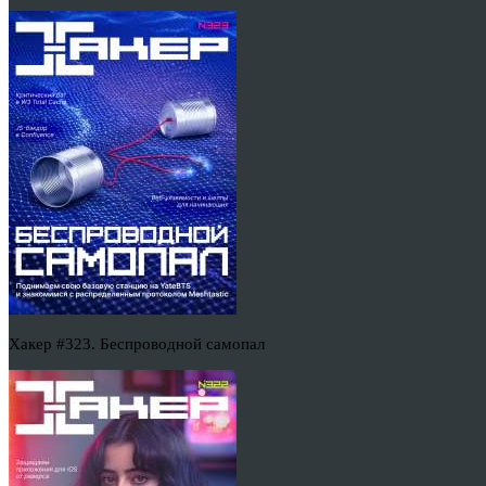
Хакер #323. Беспроводной самопал