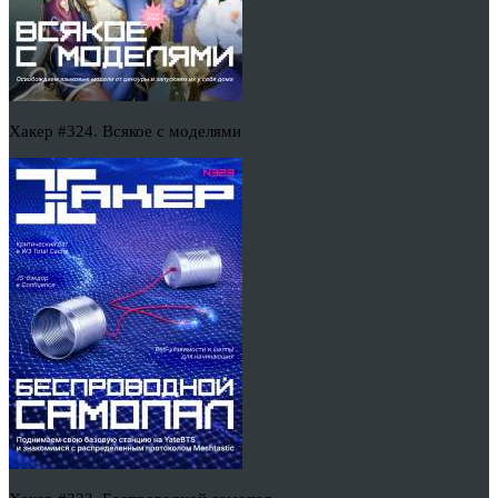
Хакер #324. Всякое с моделями