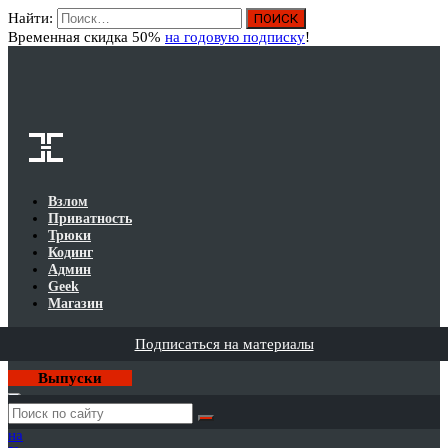
Найти:
Вход
Временная скидка 50%
на годовую подписку
!
Взлом
Приватность
Трюки
Кодинг
Админ
Geek
Магазин
Подписаться на материалы
Выпуски
Годовая
подписка
на