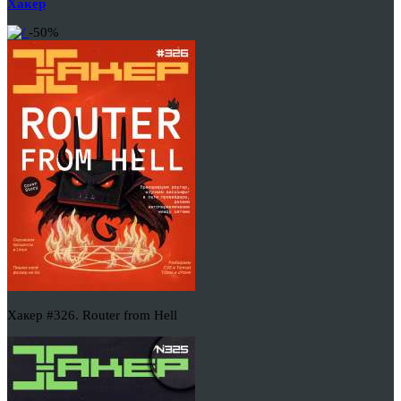
Хакер
-50%
Хакер #326. Router from Hell