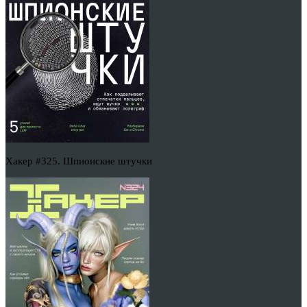
Хакер #325. Шпионские штучки