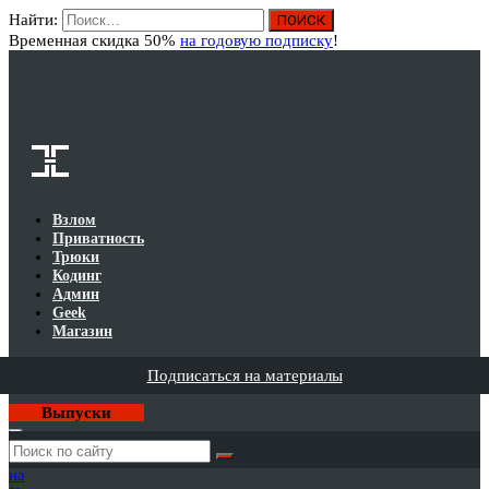
Найти:
Вход
Временная скидка 50%
на годовую подписку
!
Взлом
Приватность
Трюки
Кодинг
Админ
Geek
Магазин
Подписаться на материалы
Выпуски
Годовая
подписка
на