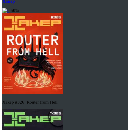
Хакер
-50%
Хакер #326. Router from Hell