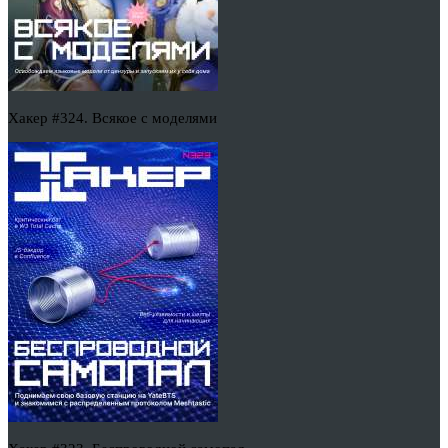
Хакер #324. Всякое с моделями