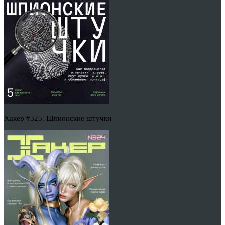
Хакер #325. Шпионские штучки